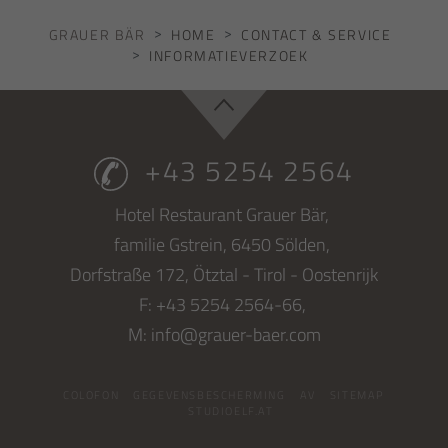
GRAUER BÄR
HOME
CONTACT & SERVICE
INFORMATIEVERZOEK
+43 5254 2564
Hotel Restaurant Grauer Bär,
familie Gstrein,
6450
Sölden,
Dorfstraße 172,
Ötztal - Tirol - Oostenrijk
F: +43 5254 2564-66,
M:
info@grauer-baer.com
COLOFON
GEGEVENSBESCHERMING
AV
SITEMAP
STUDIOELF.AT